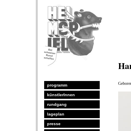
Han
Geboren
programm
künstlerInnen
rundgang
lageplan
presse